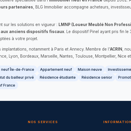
bilière spécialisée dans l'
immobilier neuf en France
depuis 2002. 
urs partenaires
, BLG Immobilier accompagne acheteurs, investisseu
 sur les solutions en vigueur :
LMNP (Loueur Meublé Non Professi
 aux anciens dispositifs fiscaux
. Le dispositif Pinel ayant pris fin
ptées à votre projet.
s implantations, notamment à Paris et Annecy. Membre de l'
ACRIN
, no
France, Lyon, Bordeaux, Marseille, Nantes, Toulouse, Montpellier, Nice et
neuf Île-de-France
Appartement neuf
Maison neuve
Investissemen
tut du bailleur privé
Résidence étudiante
Résidence senior
Promot
f France
NOS SERVICES
INFORMATIO