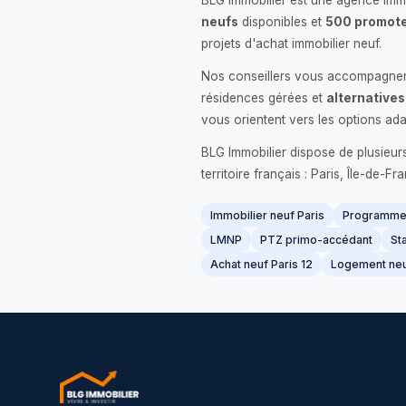
BLG Immobilier est une agence immo
neufs
disponibles et
500 promote
projets d'achat immobilier neuf.
Nos conseillers vous accompagnent
résidences gérées et
alternatives
vous orientent vers les options ada
BLG Immobilier dispose de plusieur
territoire français : Paris, Île-de-
Immobilier neuf Paris
Programme 
LMNP
PTZ primo-accédant
Sta
Achat neuf Paris 12
Logement neu