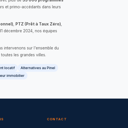
Avec plus de
33 000 programmes
rs et primo-accédants dans leurs
onnel)
,
PTZ (Prêt à Taux Zéro)
,
 le 31 décembre 2024, nos équipes
us intervenons sur l'ensemble du
 toutes les grandes villes.
t locatif
Alternatives au Pinel
eur immobilier
NS
CONTACT