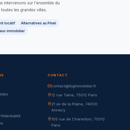
us intervenons sur l'ensemble du
 toutes les grandes villes.
t locatif
Alternatives au Pinel
eur immobilier
NS
CONTACT
contact@blgimmobilier.fr
G
uides
12 rue Taine, 75012 Paris
21 av de la Plaine, 74000
r
Annecy
nfidentialité
105 rue de Charenton, 75012
es
Paris