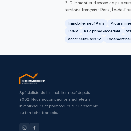
BLG Immobilier dispose de plusieur
territoire français : Paris, Île-de-
Immobilier neuf Paris
Programme 
LMNP
PTZ primo-accédant
Sta
Achat neuf Paris 12
Logement neu
Spécialiste de l'immobilier neuf depuis
2002. Nous accompagnons acheteurs,
investisseurs et promoteurs sur l'ensemble
du territoire français.