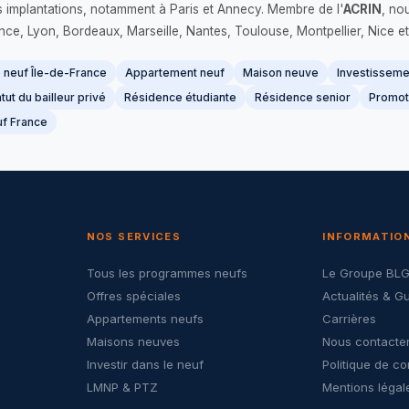
s implantations, notamment à Paris et Annecy. Membre de l'
ACRIN
, no
France, Lyon, Bordeaux, Marseille, Nantes, Toulouse, Montpellier, Nice et
neuf Île-de-France
Appartement neuf
Maison neuve
Investissemen
tut du bailleur privé
Résidence étudiante
Résidence senior
Promot
f France
NOS SERVICES
INFORMATIO
Tous les programmes neufs
Le Groupe BL
Offres spéciales
Actualités & G
Appartements neufs
Carrières
Maisons neuves
Nous contacte
Investir dans le neuf
Politique de co
LMNP & PTZ
Mentions légal