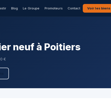
estir
Blog
Le Groupe
Promoteurs
Contact
Voir les biens
r neuf à Poitiers
00 €
ens