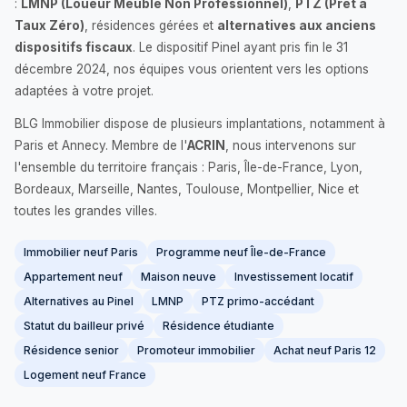
:
LMNP (Loueur Meublé Non Professionnel)
,
PTZ (Prêt à
Taux Zéro)
, résidences gérées et
alternatives aux anciens
dispositifs fiscaux
. Le dispositif Pinel ayant pris fin le 31
décembre 2024, nos équipes vous orientent vers les options
adaptées à votre projet.
BLG Immobilier dispose de plusieurs implantations, notamment à
Paris et Annecy. Membre de l'
ACRIN
, nous intervenons sur
l'ensemble du territoire français : Paris, Île-de-France, Lyon,
Bordeaux, Marseille, Nantes, Toulouse, Montpellier, Nice et
toutes les grandes villes.
Immobilier neuf Paris
Programme neuf Île-de-France
Appartement neuf
Maison neuve
Investissement locatif
Alternatives au Pinel
LMNP
PTZ primo-accédant
Statut du bailleur privé
Résidence étudiante
Résidence senior
Promoteur immobilier
Achat neuf Paris 12
Logement neuf France