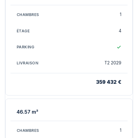
1
4
T2 2029
359 432 €
46.57 m²
1