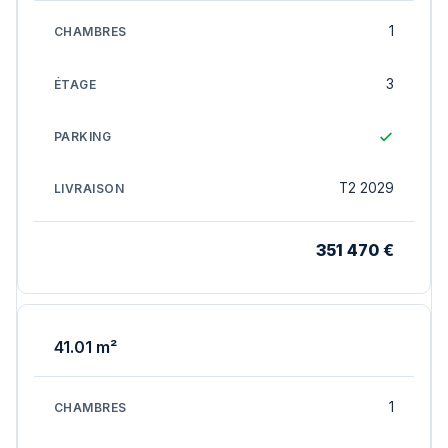
1
3
T2 2029
351 470 €
41.01 m²
1