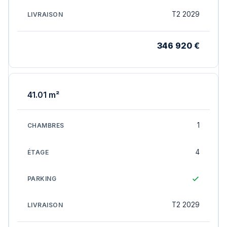
T2 2029
346 920 €
41.01 m²
1
4
T2 2029