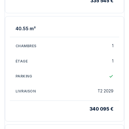
335 545 €
40.55 m²
1
1
T2 2029
340 095 €