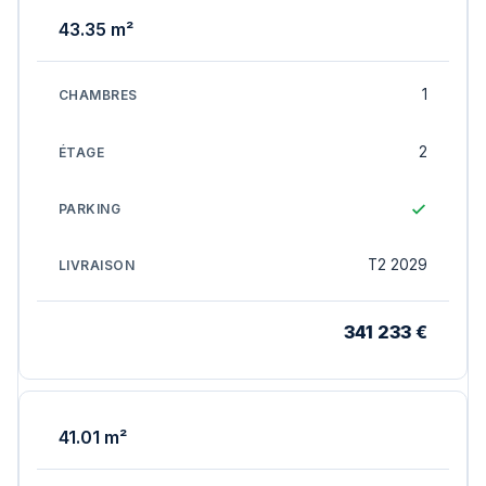
43.35 m²
1
2
T2 2029
341 233 €
41.01 m²