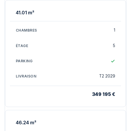
41.01 m²
1
5
T2 2029
349 195 €
46.24 m²