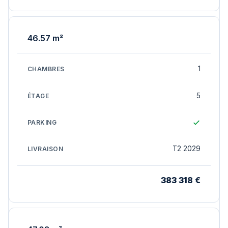
46.57 m²
1
5
T2 2029
383 318 €