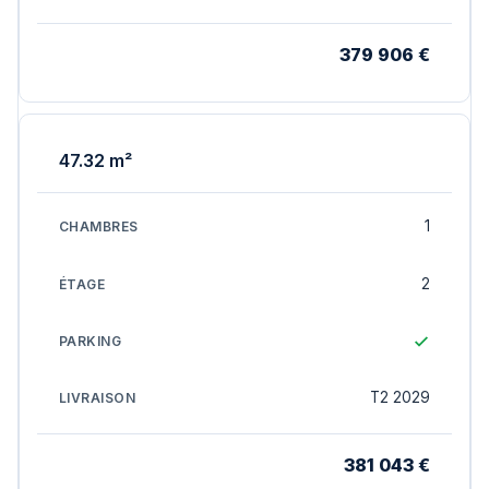
379 906 €
47.32 m²
1
2
T2 2029
381 043 €