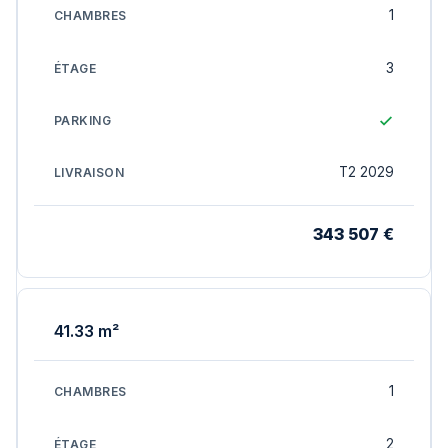
1
3
T2 2029
343 507 €
41.33 m²
1
2