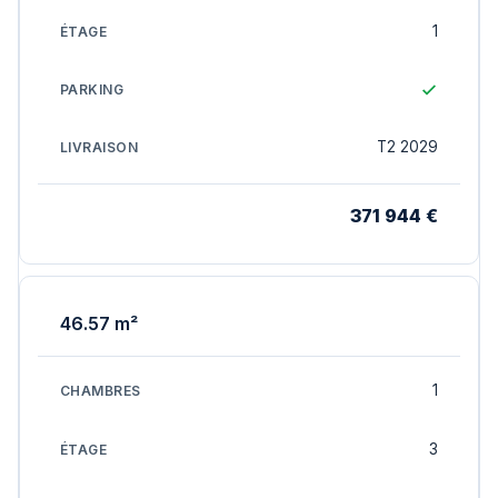
1
T2 2029
371 944 €
46.57 m²
1
3