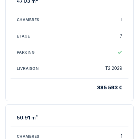
47.03 m²
1
7
T2 2029
385 593 €
50.91 m²
1