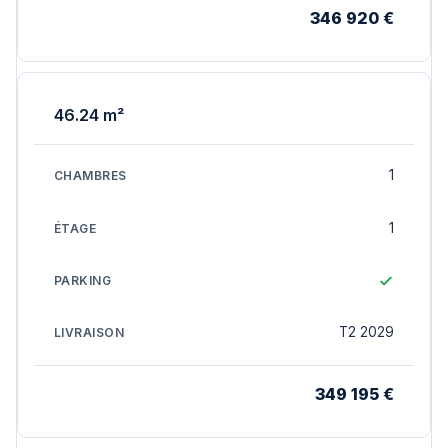
346 920 €
46.24 m²
1
1
T2 2029
349 195 €