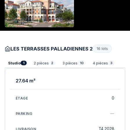
LES TERRASSES PALLADIENNES 2
16 lots
Studio
2 pièces
3 pièces
4 pièces
1
2
10
3
27.64 m²
0
—
T4 2028