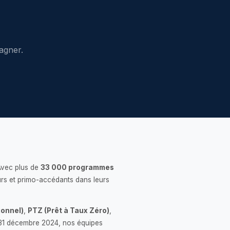
agner.
Avec plus de
33 000 programmes
rs et primo-accédants dans leurs
onnel)
,
PTZ (Prêt à Taux Zéro)
,
 le 31 décembre 2024, nos équipes