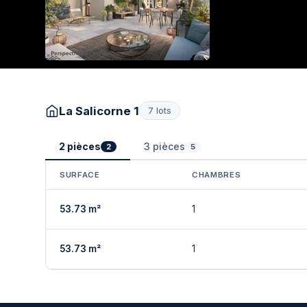
La Salicorne 1
7 lots
2 pièces
3 pièces
2
5
SURFACE
CHAMBRES
53.73 m²
1
53.73 m²
1