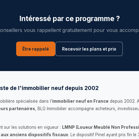
Intéressé par ce programme ?
onseillers vous rappellent gratuitement pour vous accomp
Être rappelé
Recevoir les plans et prix
ste de l'immobilier neuf depuis 2002
bilière spécialisée dans l'
immobilier neuf en France
depuis 2002. 
urs partenaires
, BLG Immobilier accompagne acheteurs, investisseu
 sur les solutions en vigueur :
LMNP (Loueur Meublé Non Professi
 aux anciens dispositifs fiscaux
. Le dispositif Pinel ayant pris fin