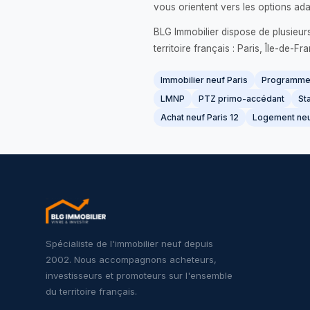
vous orientent vers les options ada
BLG Immobilier dispose de plusieur
territoire français : Paris, Île-de-
Immobilier neuf Paris
Programme 
LMNP
PTZ primo-accédant
Sta
Achat neuf Paris 12
Logement neu
Spécialiste de l'immobilier neuf depuis
2002. Nous accompagnons acheteurs,
investisseurs et promoteurs sur l'ensemble
du territoire français.