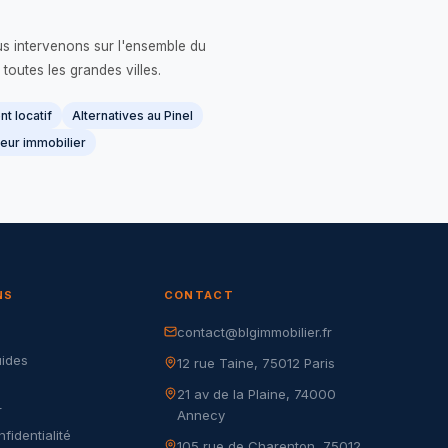
us intervenons sur l'ensemble du
 toutes les grandes villes.
t locatif
Alternatives au Pinel
eur immobilier
NS
CONTACT
contact@blgimmobilier.fr
G
uides
12 rue Taine, 75012 Paris
21 av de la Plaine, 74000
r
Annecy
nfidentialité
105 rue de Charenton, 75012