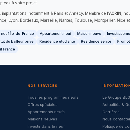
ptées à votre projet.
s implantations, notamment à Paris et Annecy. Membre de l'
ACRIN
, no
France, Lyon, Bordeaux, Marseille, Nantes, Toulouse, Montpellier, Nice et
neuf Île-de-France
Appartement neuf
Maison neuve
Investissemen
tut du bailleur privé
Résidence étudiante
Résidence senior
Promot
f France
NOS SERVICES
INFORMATIO
Tous les programmes neufs
Le Groupe BL
Offres spéciales
Actualités & G
Appartements neufs
Carrières
Maisons neuves
Nous contacte
Investir dans le neuf
Politique de co