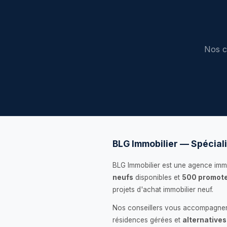
Nos c
BLG Immobilier — Spéciali
BLG Immobilier est une agence immo
neufs
disponibles et
500 promote
projets d'achat immobilier neuf.
Nos conseillers vous accompagnent
résidences gérées et
alternatives