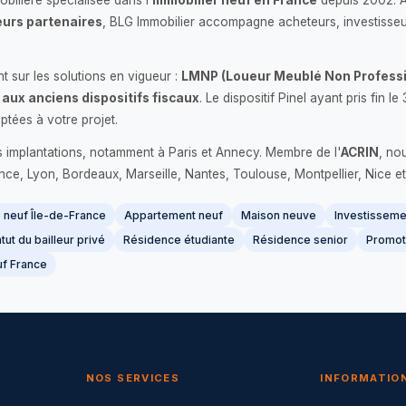
bilière spécialisée dans l'
immobilier neuf en France
depuis 2002. 
urs partenaires
, BLG Immobilier accompagne acheteurs, investisseu
 sur les solutions en vigueur :
LMNP (Loueur Meublé Non Professi
 aux anciens dispositifs fiscaux
. Le dispositif Pinel ayant pris fin
ptées à votre projet.
s implantations, notamment à Paris et Annecy. Membre de l'
ACRIN
, no
France, Lyon, Bordeaux, Marseille, Nantes, Toulouse, Montpellier, Nice et
neuf Île-de-France
Appartement neuf
Maison neuve
Investissemen
tut du bailleur privé
Résidence étudiante
Résidence senior
Promot
f France
NOS SERVICES
INFORMATIO