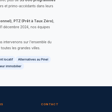
Avec plus de
33 000 programmes
rs et primo-accédants dans leurs
onnel)
,
PTZ (Prêt à Taux Zéro)
,
 le 31 décembre 2024, nos équipes
us intervenons sur l'ensemble du
 toutes les grandes villes.
t locatif
Alternatives au Pinel
eur immobilier
NS
CONTACT