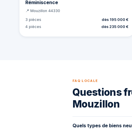
Réminiscence
📍 Mouzillon 44330
3 pièces
dès 195 000 €
4 pièces
dès 235 000 €
FAQ LOCALE
Questions fr
Mouzillon
Quels types de biens neu