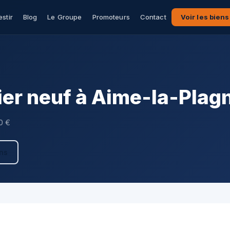
estir
Blog
Le Groupe
Promoteurs
Contact
Voir les biens
er neuf à Aime-la-Plag
0 €
ens