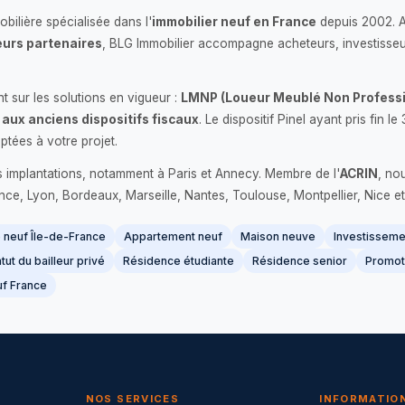
bilière spécialisée dans l'
immobilier neuf en France
depuis 2002. 
urs partenaires
, BLG Immobilier accompagne acheteurs, investisseu
 sur les solutions en vigueur :
LMNP (Loueur Meublé Non Professi
 aux anciens dispositifs fiscaux
. Le dispositif Pinel ayant pris fin
ptées à votre projet.
s implantations, notamment à Paris et Annecy. Membre de l'
ACRIN
, no
France, Lyon, Bordeaux, Marseille, Nantes, Toulouse, Montpellier, Nice et
neuf Île-de-France
Appartement neuf
Maison neuve
Investissemen
tut du bailleur privé
Résidence étudiante
Résidence senior
Promot
f France
NOS SERVICES
INFORMATIO