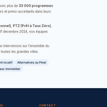
Avec plus de
33 000 programmes
rs et primo-accédants dans leurs
onnel)
,
PTZ (Prêt à Taux Zéro)
,
 le 31 décembre 2024, nos équipes
us intervenons sur l'ensemble du
 toutes les grandes villes.
t locatif
Alternatives au Pinel
eur immobilier
NS
CONTACT