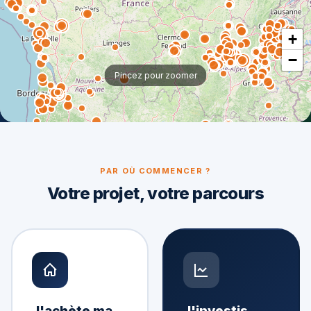
+
−
Pincez pour zoomer
PAR OÙ COMMENCER ?
Votre projet, votre parcours
J'achète ma
J'investis