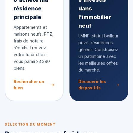
résidence
dans
principale
l'immobilier
neuf
Appartements et
maisons neufs, PTZ,
LMNP, statut bailleur
frais de notaire
privé, résidences
réduits. Trouvez
gérées. Construisez
votre futur chez-
un patrimoine avec
vous parmi 23 390
les meilleures offres
biens.
du marché.
Rechercher un
Découvrir les
bien
dispositifs
SÉLECTION DU MOMENT