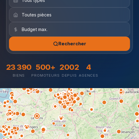
Rechercher
23 390
500+
2002
4
BIENS
PROMOTEURS
DEPUIS
AGENCES