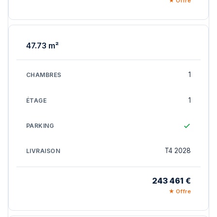
★ Offre
47.73 m²
1
1
T4 2028
243 461 €
★ Offre