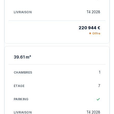
T4 2028
220 944 €
★ Offre
39.61 m²
1
7
T4 2028