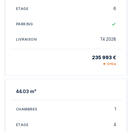
6
T4 2028
235 993 €
★ Offre
44.03 m²
1
4