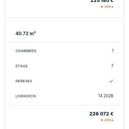
225 180 €
★ Offre
40.72 m²
1
7
T4 2028
226 072 €
★ Offre