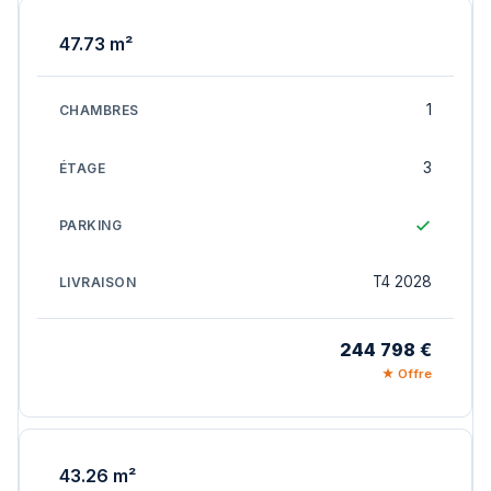
47.73 m²
1
3
T4 2028
244 798 €
★ Offre
43.26 m²