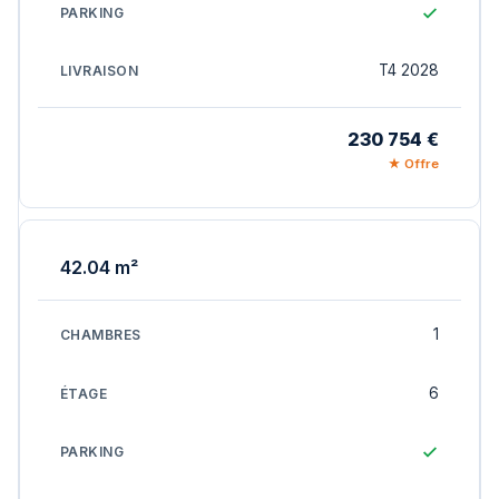
T4 2028
230 754 €
★ Offre
42.04 m²
1
6