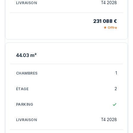
T4 2028
231 088 €
★ Offre
44.03 m²
1
2
T4 2028