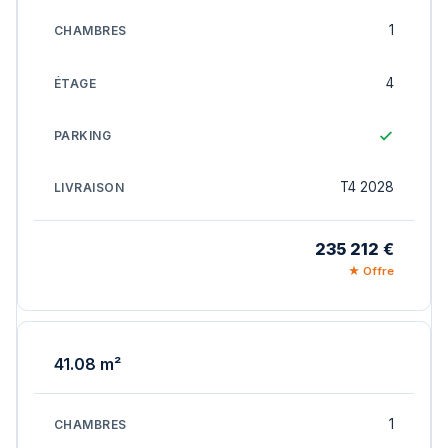
1
4
T4 2028
235 212 €
★ Offre
41.08 m²
1