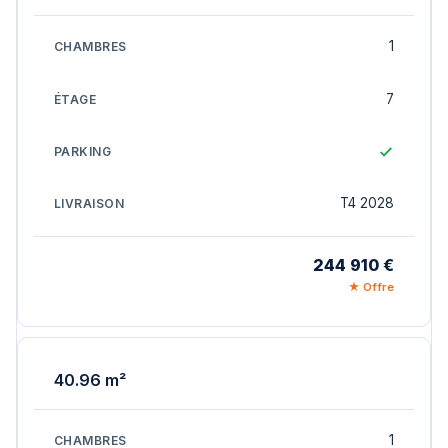
1
7
T4 2028
244 910 €
★ Offre
40.96 m²
1