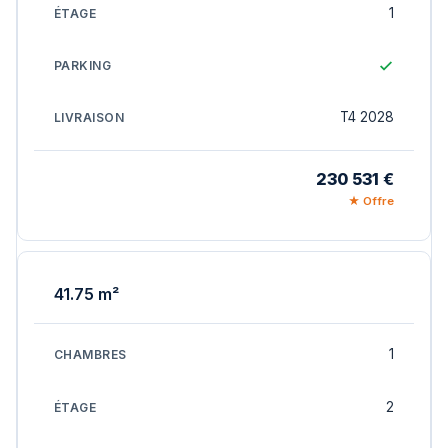
1
T4 2028
230 531 €
★ Offre
41.75 m²
1
2