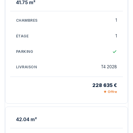
41.75 m²
1
1
T4 2028
228 635 €
★ Offre
42.04 m²