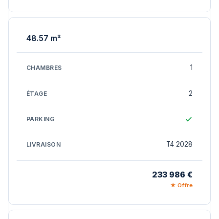
48.57 m²
1
2
T4 2028
233 986 €
★ Offre