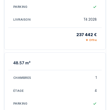
T4 2028
237 442 €
★ Offre
48.57 m²
1
4