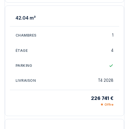
42.04 m²
1
4
T4 2028
226 741 €
★ Offre