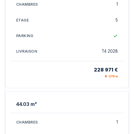
1
5
T4 2028
228 971 €
★ Offre
44.03 m²
1