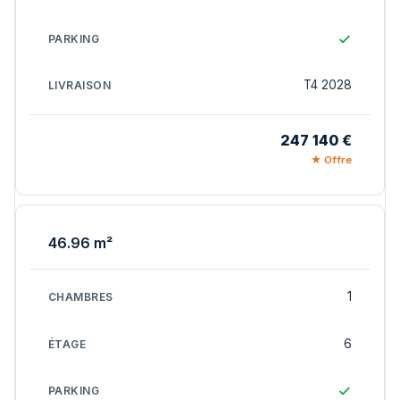
T4 2028
247 140 €
★ Offre
46.96 m²
1
6