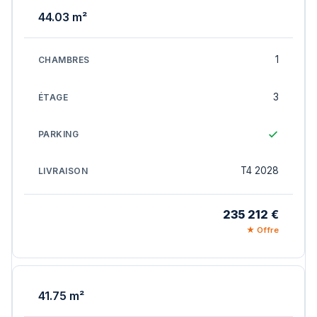
44.03 m²
1
3
T4 2028
235 212 €
★ Offre
41.75 m²