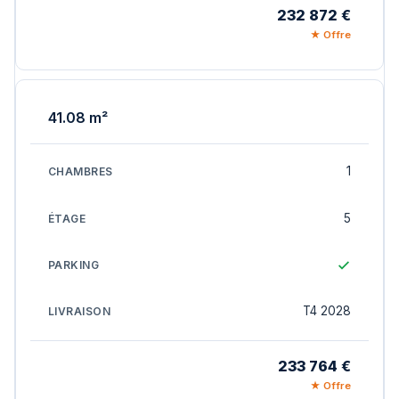
232 872 €
★ Offre
41.08 m²
1
5
T4 2028
233 764 €
★ Offre