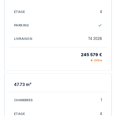
4
T4 2028
245 579 €
★ Offre
47.73 m²
1
4