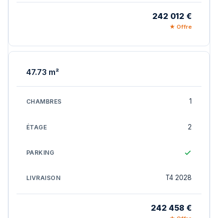
242 012 €
★ Offre
47.73 m²
1
2
T4 2028
242 458 €