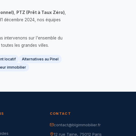
onnel)
,
PTZ (Prêt à Taux Zéro)
,
 le 31 décembre 2024, nos équipes
us intervenons sur l'ensemble du
 toutes les grandes villes.
t locatif
Alternatives au Pinel
eur immobilier
NS
CONTACT
contact@blgimmobilier.fr
G
uides
12 rue Taine, 75012 Paris