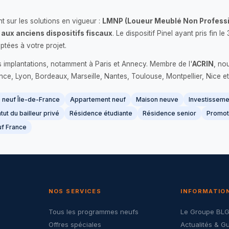
 sur les solutions en vigueur :
LMNP (Loueur Meublé Non Professi
 aux anciens dispositifs fiscaux
. Le dispositif Pinel ayant pris fin
ptées à votre projet.
s implantations, notamment à Paris et Annecy. Membre de l'
ACRIN
, no
France, Lyon, Bordeaux, Marseille, Nantes, Toulouse, Montpellier, Nice et
neuf Île-de-France
Appartement neuf
Maison neuve
Investissemen
tut du bailleur privé
Résidence étudiante
Résidence senior
Promot
f France
NOS SERVICES
INFORMATIO
Tous les programmes neufs
Le Groupe BL
Offres spéciales
Actualités & G