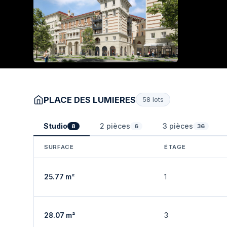
PLACE DES LUMIERES
58 lots
Studio
2 pièces
3 pièces
8
6
36
SURFACE
ÉTAGE
25.77 m²
1
28.07 m²
3