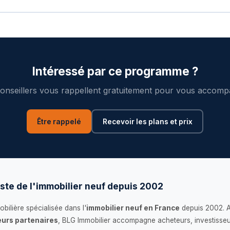
Intéressé par ce programme ?
onseillers vous rappellent gratuitement pour vous accomp
Être rappelé
Recevoir les plans et prix
ste de l'immobilier neuf depuis 2002
bilière spécialisée dans l'
immobilier neuf en France
depuis 2002. 
urs partenaires
, BLG Immobilier accompagne acheteurs, investisseu