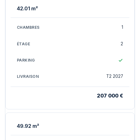
42.01 m²
1
2
T2 2027
207 000 €
49.92 m²