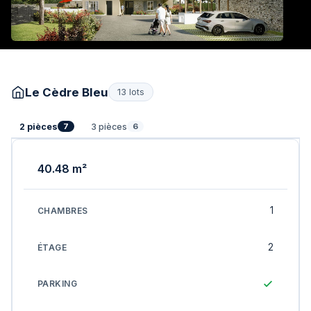
Le Cèdre Bleu
13 lots
2 pièces
3 pièces
7
6
40.48 m²
1
2