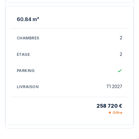
60.84 m²
2
2
T1 2027
258 720 €
★ Offre