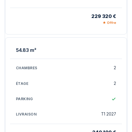
229 320 €
★ Offre
54.83 m²
2
2
T1 2027