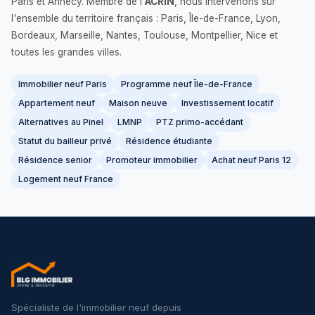
Paris et Annecy. Membre de l'
ACRIN
, nous intervenons sur
l'ensemble du territoire français : Paris, Île-de-France, Lyon,
Bordeaux, Marseille, Nantes, Toulouse, Montpellier, Nice et
toutes les grandes villes.
Immobilier neuf Paris
Programme neuf Île-de-France
Appartement neuf
Maison neuve
Investissement locatif
Alternatives au Pinel
LMNP
PTZ primo-accédant
Statut du bailleur privé
Résidence étudiante
Résidence senior
Promoteur immobilier
Achat neuf Paris 12
Logement neuf France
Spécialiste de l'immobilier neuf depuis