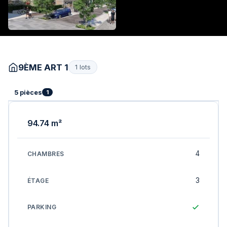
9ÈME ART 1
1 lots
5 pièces
1
94.74 m²
4
3