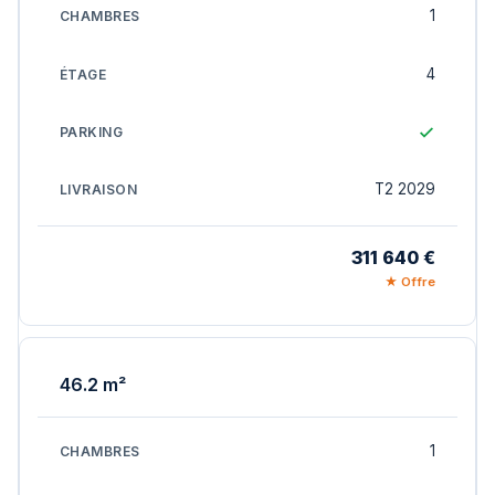
1
4
T2 2029
311 640 €
★ Offre
46.2 m²
1