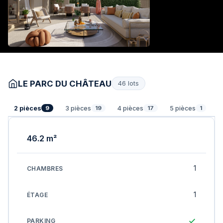
LE PARC DU CHÂTEAU
46 lots
2 pièces
3 pièces
4 pièces
5 pièces
9
19
17
1
46.2 m²
1
1