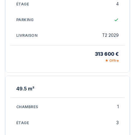
4
T2 2029
313 600 €
★ Offre
49.5 m²
1
3