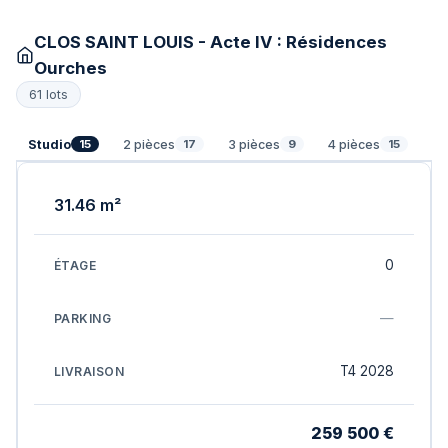
CLOS SAINT LOUIS - Acte IV : Résidences
Ourches
61 lots
Studio
2 pièces
3 pièces
4 pièces
5 
15
17
9
15
31.46 m²
0
—
T4 2028
259 500 €