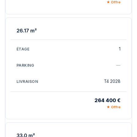
★ Offre
26.17 m²
1
—
T4 2028
264 400 €
★ Offre
33.0 m²