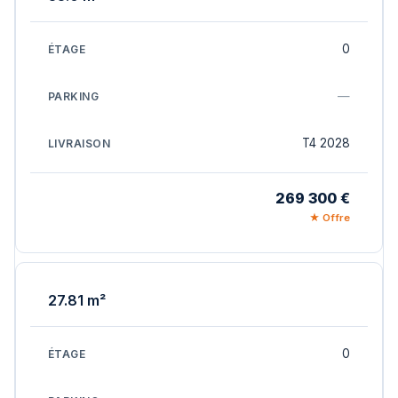
0
—
T4 2028
269 300 €
★ Offre
27.81 m²
0