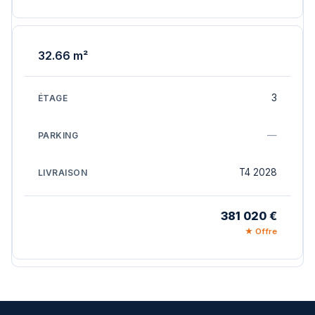
32.66 m²
3
—
T4 2028
381 020 €
★ Offre