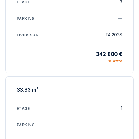
3
—
T4 2028
342 800 €
★ Offre
33.63 m²
1
—