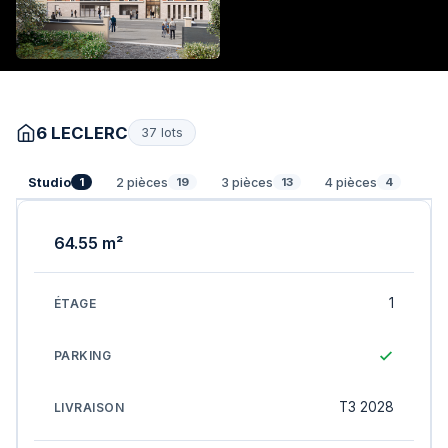
6 LECLERC
37 lots
Studio
2 pièces
3 pièces
4 pièces
1
19
13
4
64.55 m²
1
T3 2028