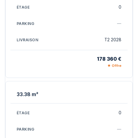
0
—
T2 2028
178 360 €
★ Offre
33.38 m²
0
—