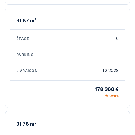
31.87 m²
0
—
T2 2028
178 360 €
★ Offre
31.78 m²