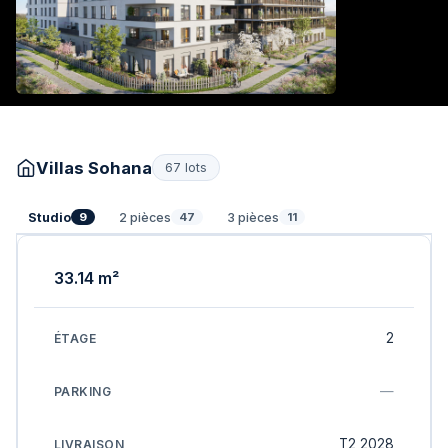
Villas Sohana
67 lots
Studio
2 pièces
3 pièces
9
47
11
33.14 m²
2
—
T2 2028