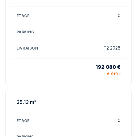
0
—
T2 2028
192 080 €
★ Offre
35.13 m²
0
—