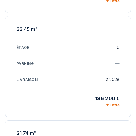
★ Offre
33.45 m²
0
—
T2 2028
186 200 €
★ Offre
31.74 m²