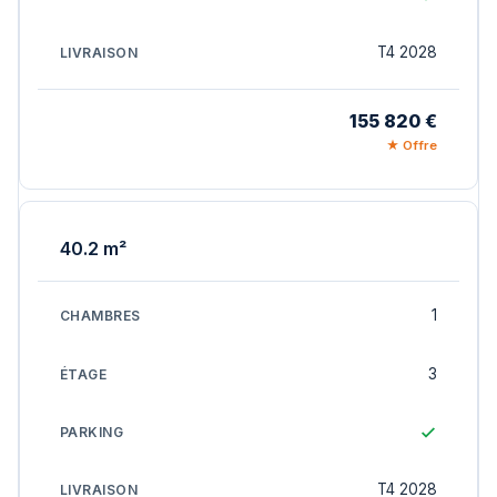
T4 2028
155 820 €
★ Offre
40.2 m²
1
3
T4 2028