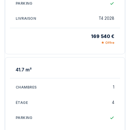
T4 2028
169 540 €
★ Offre
41.7 m²
1
4