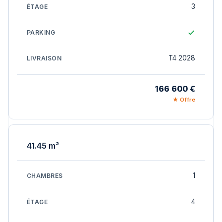
3
T4 2028
166 600 €
★ Offre
41.45 m²
1
4