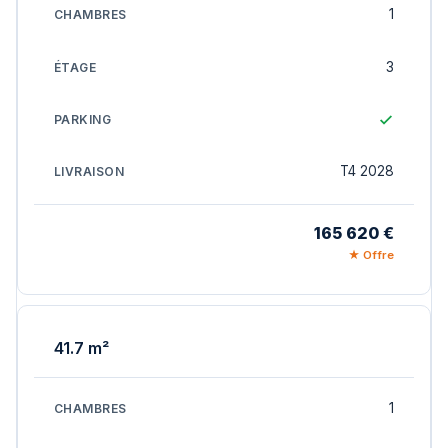
1
3
T4 2028
165 620 €
★ Offre
41.7 m²
1