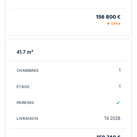
156 800 €
★ Offre
41.7 m²
1
1
T4 2028