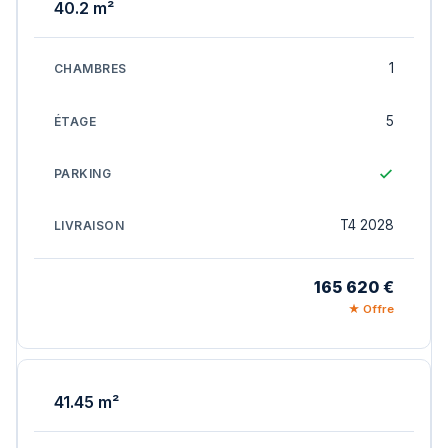
40.2 m²
1
5
T4 2028
165 620 €
★ Offre
41.45 m²