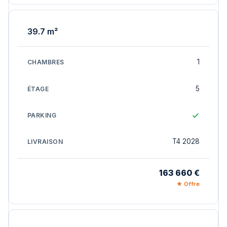
39.7 m²
1
5
T4 2028
163 660 €
★ Offre