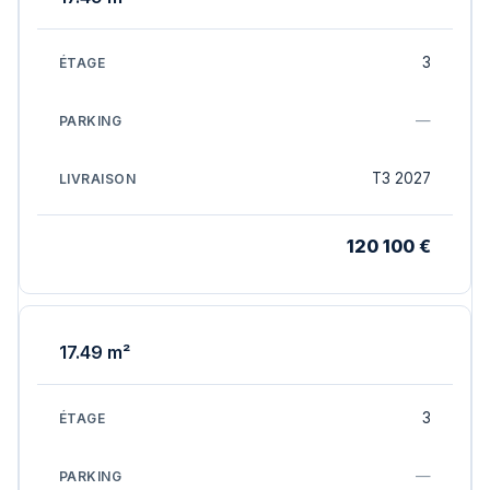
3
—
T3 2027
120 100 €
17.49 m²
3
—