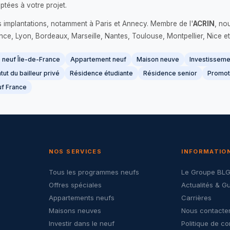
ptées à votre projet.
s implantations, notamment à Paris et Annecy. Membre de l'
ACRIN
, no
France, Lyon, Bordeaux, Marseille, Nantes, Toulouse, Montpellier, Nice et
neuf Île-de-France
Appartement neuf
Maison neuve
Investissemen
tut du bailleur privé
Résidence étudiante
Résidence senior
Promot
f France
NOS SERVICES
INFORMATIO
Tous les programmes neufs
Le Groupe BL
Offres spéciales
Actualités & G
Appartements neufs
Carrières
Maisons neuves
Nous contacte
Investir dans le neuf
Politique de co