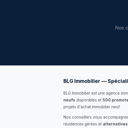
Nos c
BLG Immobilier — Spéciali
BLG Immobilier est une agence immo
neufs
disponibles et
500 promote
projets d'achat immobilier neuf.
Nos conseillers vous accompagnent
résidences gérées et
alternatives