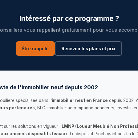
Intéressé par ce programme ?
onseillers vous rappellent gratuitement pour vous accomp
Être rappelé
Recevoir les plans et prix
ste de l'immobilier neuf depuis 2002
bilière spécialisée dans l'
immobilier neuf en France
depuis 2002. 
urs partenaires
, BLG Immobilier accompagne acheteurs, investisseu
 sur les solutions en vigueur :
LMNP (Loueur Meublé Non Professi
 aux anciens dispositifs fiscaux
. Le dispositif Pinel ayant pris fin