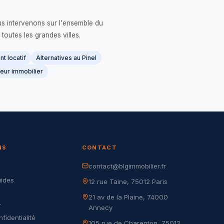
us intervenons sur l'ensemble du
 toutes les grandes villes.
t locatif
Alternatives au Pinel
eur immobilier
NS
CONTACT
contact@blgimmobilier.fr
G
uides
12 rue Taine, 75012 Paris
21 av de la Plaine, 74000
r
Annecy
nfidentialité
105 rue de Charenton, 75012