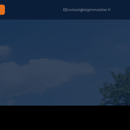
contact@blgimmobilier.fr