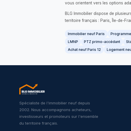
vous orientent vers les options ada
BLG Immobilier dispose de plusieur
territoire français : Paris, Île-de-
Immobilier neuf Paris
Programme 
LMNP
PTZ primo-accédant
Sta
Achat neuf Paris 12
Logement neu
Spécialiste de l'immobilier neuf depuis
2002. Nous accompagnons acheteurs,
investisseurs et promoteurs sur l'ensemble
du territoire français.