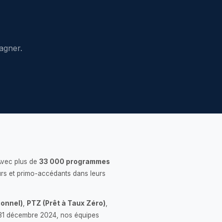
agner.
Avec plus de
33 000 programmes
rs et primo-accédants dans leurs
onnel)
,
PTZ (Prêt à Taux Zéro)
,
 le 31 décembre 2024, nos équipes