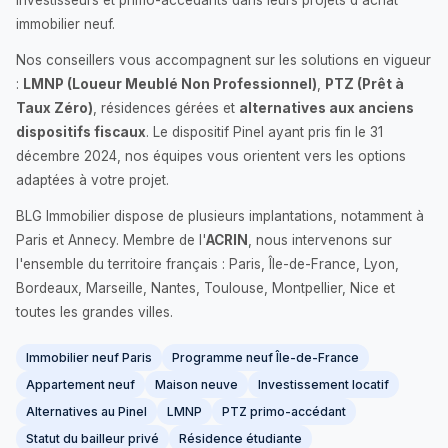
investisseurs et primo-accédants dans leurs projets d'achat
immobilier neuf.
Nos conseillers vous accompagnent sur les solutions en vigueur
:
LMNP (Loueur Meublé Non Professionnel)
,
PTZ (Prêt à
Taux Zéro)
, résidences gérées et
alternatives aux anciens
dispositifs fiscaux
. Le dispositif Pinel ayant pris fin le 31
décembre 2024, nos équipes vous orientent vers les options
adaptées à votre projet.
BLG Immobilier dispose de plusieurs implantations, notamment à
Paris et Annecy. Membre de l'
ACRIN
, nous intervenons sur
l'ensemble du territoire français : Paris, Île-de-France, Lyon,
Bordeaux, Marseille, Nantes, Toulouse, Montpellier, Nice et
toutes les grandes villes.
Immobilier neuf Paris
Programme neuf Île-de-France
Appartement neuf
Maison neuve
Investissement locatif
Alternatives au Pinel
LMNP
PTZ primo-accédant
Statut du bailleur privé
Résidence étudiante