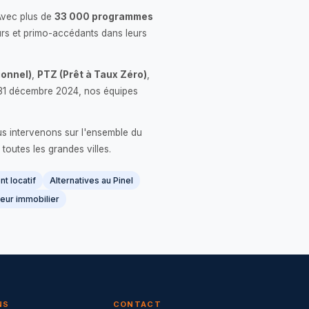
Avec plus de
33 000 programmes
rs et primo-accédants dans leurs
onnel)
,
PTZ (Prêt à Taux Zéro)
,
 le 31 décembre 2024, nos équipes
us intervenons sur l'ensemble du
 toutes les grandes villes.
t locatif
Alternatives au Pinel
eur immobilier
NS
CONTACT