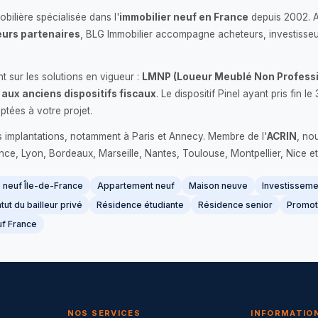
bilière spécialisée dans l'
immobilier neuf en France
depuis 2002. 
urs partenaires
, BLG Immobilier accompagne acheteurs, investisseu
 sur les solutions en vigueur :
LMNP (Loueur Meublé Non Professi
 aux anciens dispositifs fiscaux
. Le dispositif Pinel ayant pris fin
ptées à votre projet.
s implantations, notamment à Paris et Annecy. Membre de l'
ACRIN
, no
France, Lyon, Bordeaux, Marseille, Nantes, Toulouse, Montpellier, Nice et
neuf Île-de-France
Appartement neuf
Maison neuve
Investissemen
tut du bailleur privé
Résidence étudiante
Résidence senior
Promot
f France
NOS SERVICES
INFORMATIO