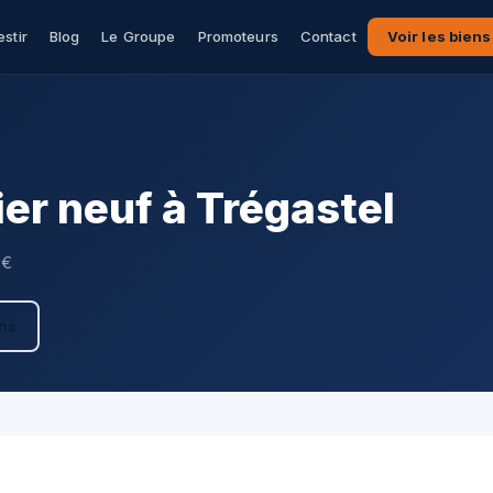
estir
Blog
Le Groupe
Promoteurs
Contact
Voir les biens
r neuf à Trégastel
 €
ens