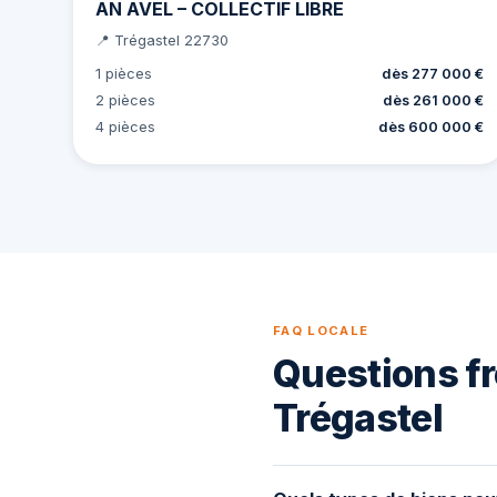
AN AVEL – COLLECTIF LIBRE
📍 Trégastel 22730
1 pièces
dès 277 000 €
2 pièces
dès 261 000 €
4 pièces
dès 600 000 €
FAQ LOCALE
Questions fr
Trégastel