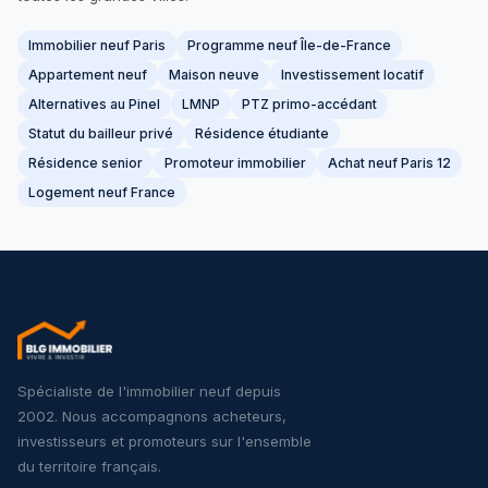
Immobilier neuf Paris
Programme neuf Île-de-France
Appartement neuf
Maison neuve
Investissement locatif
Alternatives au Pinel
LMNP
PTZ primo-accédant
Statut du bailleur privé
Résidence étudiante
Résidence senior
Promoteur immobilier
Achat neuf Paris 12
Logement neuf France
Spécialiste de l'immobilier neuf depuis
2002. Nous accompagnons acheteurs,
investisseurs et promoteurs sur l'ensemble
du territoire français.