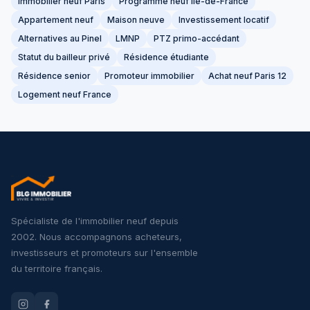
Immobilier neuf Paris
Programme neuf Île-de-France
Appartement neuf
Maison neuve
Investissement locatif
Alternatives au Pinel
LMNP
PTZ primo-accédant
Statut du bailleur privé
Résidence étudiante
Résidence senior
Promoteur immobilier
Achat neuf Paris 12
Logement neuf France
Spécialiste de l'immobilier neuf depuis
2002. Nous accompagnons acheteurs,
investisseurs et promoteurs sur l'ensemble
du territoire français.