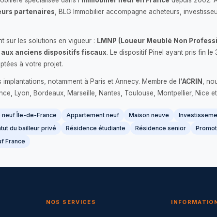
bilière spécialisée dans l'
immobilier neuf en France
depuis 2002. 
urs partenaires
, BLG Immobilier accompagne acheteurs, investisseu
 sur les solutions en vigueur :
LMNP (Loueur Meublé Non Professi
 aux anciens dispositifs fiscaux
. Le dispositif Pinel ayant pris fin
ptées à votre projet.
s implantations, notamment à Paris et Annecy. Membre de l'
ACRIN
, no
France, Lyon, Bordeaux, Marseille, Nantes, Toulouse, Montpellier, Nice et
neuf Île-de-France
Appartement neuf
Maison neuve
Investissemen
tut du bailleur privé
Résidence étudiante
Résidence senior
Promot
f France
NOS SERVICES
INFORMATIO