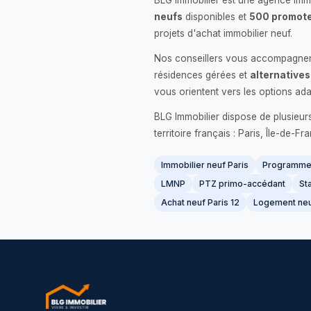
BLG Immobilier est une agence immo
neufs
disponibles et
500 promote
projets d'achat immobilier neuf.
Nos conseillers vous accompagnent
résidences gérées et
alternatives
vous orientent vers les options ada
BLG Immobilier dispose de plusieur
territoire français : Paris, Île-de-
Immobilier neuf Paris
Programme 
LMNP
PTZ primo-accédant
Sta
Achat neuf Paris 12
Logement neu