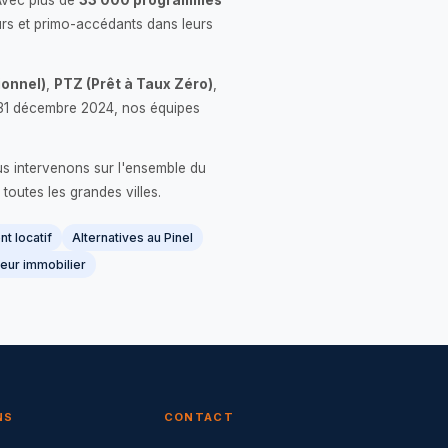
Avec plus de
33 000 programmes
rs et primo-accédants dans leurs
onnel)
,
PTZ (Prêt à Taux Zéro)
,
 le 31 décembre 2024, nos équipes
us intervenons sur l'ensemble du
 toutes les grandes villes.
t locatif
Alternatives au Pinel
eur immobilier
NS
CONTACT