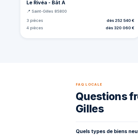
Le Rivéa - Bât A
📍 Saint-Gilles 85800
3 pièces
dès 252 540 €
4 pièces
dès 320 060 €
FAQ LOCALE
Questions fr
Gilles
Quels types de biens neu