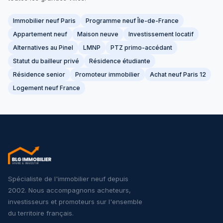
Immobilier neuf Paris
Programme neuf Île-de-France
Appartement neuf
Maison neuve
Investissement locatif
Alternatives au Pinel
LMNP
PTZ primo-accédant
Statut du bailleur privé
Résidence étudiante
Résidence senior
Promoteur immobilier
Achat neuf Paris 12
Logement neuf France
Spécialiste de l'immobilier neuf depuis
2002. Nous accompagnons acheteurs,
investisseurs et promoteurs sur l'ensemble
du territoire français.