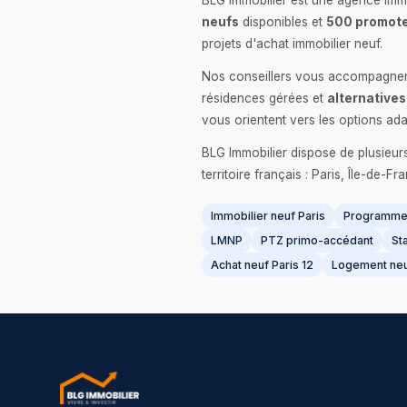
BLG Immobilier est une agence immo
neufs
disponibles et
500 promote
projets d'achat immobilier neuf.
Nos conseillers vous accompagnent
résidences gérées et
alternatives
vous orientent vers les options ada
BLG Immobilier dispose de plusieur
territoire français : Paris, Île-de-
Immobilier neuf Paris
Programme 
LMNP
PTZ primo-accédant
Sta
Achat neuf Paris 12
Logement neu