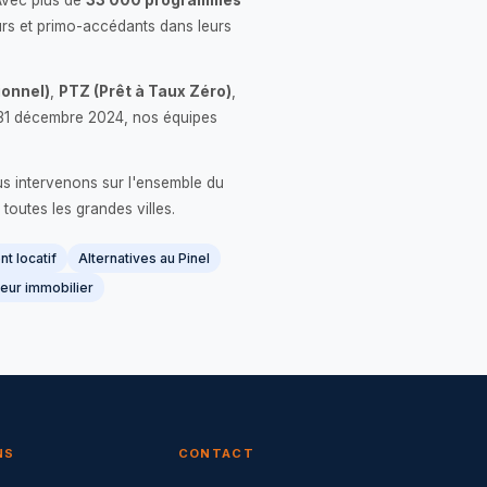
Avec plus de
33 000 programmes
rs et primo-accédants dans leurs
onnel)
,
PTZ (Prêt à Taux Zéro)
,
 le 31 décembre 2024, nos équipes
us intervenons sur l'ensemble du
 toutes les grandes villes.
t locatif
Alternatives au Pinel
eur immobilier
NS
CONTACT