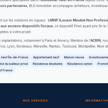
bilière spécialisée dans l'
immobilier neuf en France
depuis 2002. 
urs partenaires
, BLG Immobilier accompagne acheteurs, investisseu
 sur les solutions en vigueur :
LMNP (Loueur Meublé Non Professi
 aux anciens dispositifs fiscaux
. Le dispositif Pinel ayant pris fin
ptées à votre projet.
s implantations, notamment à Paris et Annecy. Membre de l'
ACRIN
, no
France, Lyon, Bordeaux, Marseille, Nantes, Toulouse, Montpellier, Nice et
neuf Île-de-France
Appartement neuf
Maison neuve
Investissemen
tut du bailleur privé
Résidence étudiante
Résidence senior
Promot
f France
NOS SERVICES
INFORMATIO