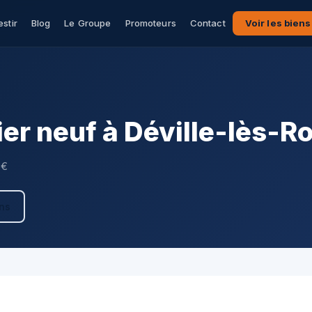
estir
Blog
Le Groupe
Promoteurs
Contact
Voir les biens
r neuf à Déville-lès-R
 €
ens