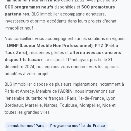
l'
immobilier neuf en France
depuis 2002. Avec plus de
33
000 programmes neufs
disponibles et
500 promoteurs
partenaires
, BLG Immobilier accompagne acheteurs,
investisseurs et primo-accédants dans leurs projets d'achat
immobilier neuf.
Nos conseillers vous accompagnent sur les solutions en vigueur
:
LMNP (Loueur Meublé Non Professionnel)
,
PTZ (Prêt à
Taux Zéro)
, résidences gérées et
alternatives aux anciens
dispositifs fiscaux
. Le dispositif Pinel ayant pris fin le 31
décembre 2024, nos équipes vous orientent vers les options
adaptées à votre projet.
BLG Immobilier dispose de plusieurs implantations, notamment à
Paris et Annecy. Membre de l'
ACRIN
, nous intervenons sur
l'ensemble du territoire français : Paris, Île-de-France, Lyon,
Bordeaux, Marseille, Nantes, Toulouse, Montpellier, Nice et
toutes les grandes villes.
Immobilier neuf Paris
Programme neuf Île-de-France