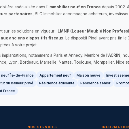
bilière spécialisée dans l'
immobilier neuf en France
depuis 2002. 
urs partenaires
, BLG Immobilier accompagne acheteurs, investisseu
 sur les solutions en vigueur :
LMNP (Loueur Meublé Non Professi
 aux anciens dispositifs fiscaux
. Le dispositif Pinel ayant pris fin
ptées à votre projet.
s implantations, notamment à Paris et Annecy. Membre de l'
ACRIN
, no
France, Lyon, Bordeaux, Marseille, Nantes, Toulouse, Montpellier, Nice et
neuf Île-de-France
Appartement neuf
Maison neuve
Investissemen
tut du bailleur privé
Résidence étudiante
Résidence senior
Promot
f France
NOS SERVICES
INFORMATIO