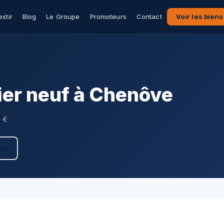
estir
Blog
Le Groupe
Promoteurs
Contact
Voir les biens
er neuf à Chenôve
2 €
ens