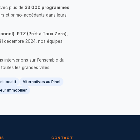
Avec plus de
33 000 programmes
rs et primo-accédants dans leurs
onnel)
,
PTZ (Prêt à Taux Zéro)
,
 le 31 décembre 2024, nos équipes
us intervenons sur l'ensemble du
 toutes les grandes villes.
t locatif
Alternatives au Pinel
eur immobilier
NS
CONTACT