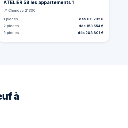
ATELIER 58 les appartements 1
📍 Chenôve 21300
1 pièces
dès 101 232 €
2 pièces
dès 153 554 €
3 pièces
dès 203 601 €
euf à