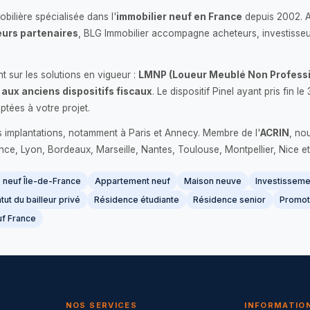
bilière spécialisée dans l'
immobilier neuf en France
depuis 2002. 
urs partenaires
, BLG Immobilier accompagne acheteurs, investisseu
 sur les solutions en vigueur :
LMNP (Loueur Meublé Non Professi
 aux anciens dispositifs fiscaux
. Le dispositif Pinel ayant pris fin
ptées à votre projet.
s implantations, notamment à Paris et Annecy. Membre de l'
ACRIN
, no
France, Lyon, Bordeaux, Marseille, Nantes, Toulouse, Montpellier, Nice et
neuf Île-de-France
Appartement neuf
Maison neuve
Investissemen
tut du bailleur privé
Résidence étudiante
Résidence senior
Promot
f France
NOS SERVICES
INFORMATIO