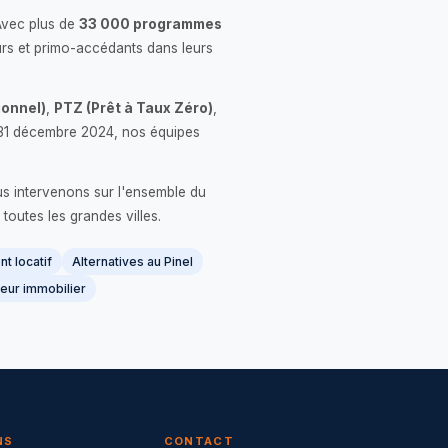
Avec plus de
33 000 programmes
rs et primo-accédants dans leurs
onnel)
,
PTZ (Prêt à Taux Zéro)
,
 le 31 décembre 2024, nos équipes
us intervenons sur l'ensemble du
 toutes les grandes villes.
t locatif
Alternatives au Pinel
eur immobilier
NS
CONTACT