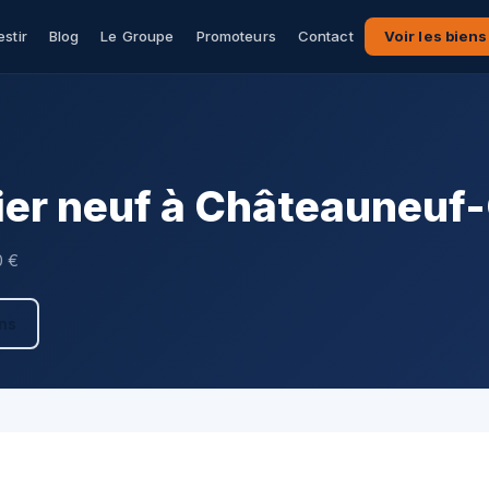
estir
Blog
Le Groupe
Promoteurs
Contact
Voir les biens
er neuf à Châteauneuf
0 €
ens