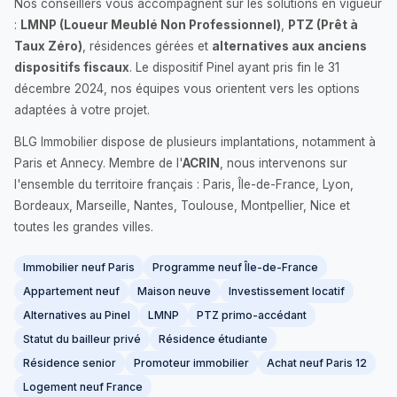
Nos conseillers vous accompagnent sur les solutions en vigueur
:
LMNP (Loueur Meublé Non Professionnel)
,
PTZ (Prêt à
Taux Zéro)
, résidences gérées et
alternatives aux anciens
dispositifs fiscaux
. Le dispositif Pinel ayant pris fin le 31
décembre 2024, nos équipes vous orientent vers les options
adaptées à votre projet.
BLG Immobilier dispose de plusieurs implantations, notamment à
Paris et Annecy. Membre de l'
ACRIN
, nous intervenons sur
l'ensemble du territoire français : Paris, Île-de-France, Lyon,
Bordeaux, Marseille, Nantes, Toulouse, Montpellier, Nice et
toutes les grandes villes.
Immobilier neuf Paris
Programme neuf Île-de-France
Appartement neuf
Maison neuve
Investissement locatif
Alternatives au Pinel
LMNP
PTZ primo-accédant
Statut du bailleur privé
Résidence étudiante
Résidence senior
Promoteur immobilier
Achat neuf Paris 12
Logement neuf France