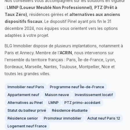
Nos conseillers vous accompagnent sur les solutions en vigueur
:
LMNP (Loueur Meublé Non Professionnel)
,
PTZ (Prêt à
Taux Zéro)
, résidences gérées et
alternatives aux anciens
dispositifs fiscaux
. Le dispositif Pinel ayant pris fin le 31
décembre 2024, nos équipes vous orientent vers les options
adaptées à votre projet.
BLG Immobilier dispose de plusieurs implantations, notamment à
Paris et Annecy. Membre de l'
ACRIN
, nous intervenons sur
l'ensemble du territoire français : Paris, Île-de-France, Lyon,
Bordeaux, Marseille, Nantes, Toulouse, Montpellier, Nice et
toutes les grandes villes.
Immobilier neuf Paris
Programme neuf Île-de-France
Appartement neuf
Maison neuve
Investissement locatif
Alternatives au Pinel
LMNP
PTZ primo-accédant
Statut du bailleur privé
Résidence étudiante
Résidence senior
Promoteur immobilier
Achat neuf Paris 12
Logement neuf France