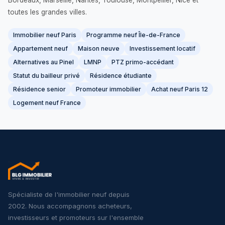
Bordeaux, Marseille, Nantes, Toulouse, Montpellier, Nice et
toutes les grandes villes.
Immobilier neuf Paris
Programme neuf Île-de-France
Appartement neuf
Maison neuve
Investissement locatif
Alternatives au Pinel
LMNP
PTZ primo-accédant
Statut du bailleur privé
Résidence étudiante
Résidence senior
Promoteur immobilier
Achat neuf Paris 12
Logement neuf France
Spécialiste de l'immobilier neuf depuis
2002. Nous accompagnons acheteurs,
investisseurs et promoteurs sur l'ensemble