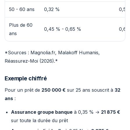
50 - 60 ans
0,32 %
0,50
Plus de 60
0,45 % - 0,65 %
0,60
ans
*Sources : Magnolia.fr, Malakoff Humanis,
Réassurez-Moi (2026).*
Exemple chiffré
Pour un prêt de
250 000 €
sur 25 ans souscrit à
32
ans
:
Assurance groupe banque
à 0,35 % →
21 875 €
sur toute la durée du prêt