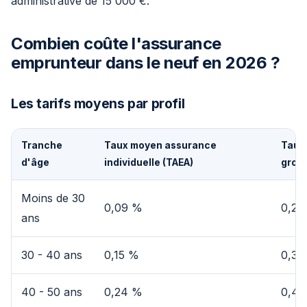
administrative de 15 000 €.
Combien coûte l'assurance
emprunteur dans le neuf en 2026 ?
Les tarifs moyens par profil
Tranche
Taux moyen assurance
Taux
d'âge
individuelle (TAEA)
grou
Moins de 30
0,09 %
0,25
ans
30 - 40 ans
0,15 %
0,30
40 - 50 ans
0,24 %
0,40