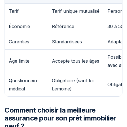
Tarif
Tarif unique mutualisé
Personnal
Économie
Référence
30 à 50 
Garanties
Standardisées
Adaptabl
Possible
Âge limite
Accepte tous les âges
avec sur
Questionnaire
Obligatoire (sauf loi
Obligatoi
médical
Lemoine)
Comment choisir la meilleure
assurance pour son prêt immobilier
neuf ?