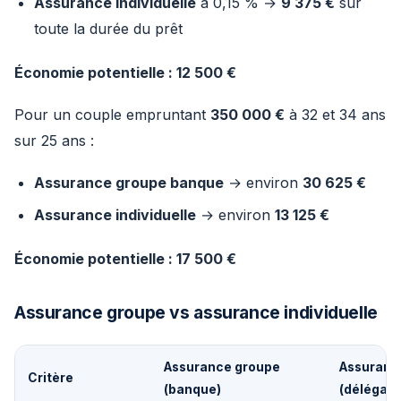
Assurance individuelle
à 0,15 % →
9 375 €
sur
toute la durée du prêt
Économie potentielle : 12 500 €
Pour un couple empruntant
350 000 €
à 32 et 34 ans
sur 25 ans :
Assurance groupe banque
→ environ
30 625 €
Assurance individuelle
→ environ
13 125 €
Économie potentielle : 17 500 €
Assurance groupe vs assurance individuelle
Assurance groupe
Assurance
Critère
(banque)
(délégati