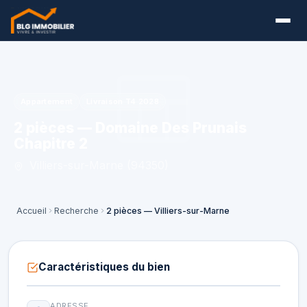
Appartement
Livraison T4 2028
2 pièces — Domaine Des Prunais
Chapitre 2
Villiers-sur-Marne (94350)
Accueil
Recherche
2 pièces — Villiers-sur-Marne
Caractéristiques du bien
ADRESSE