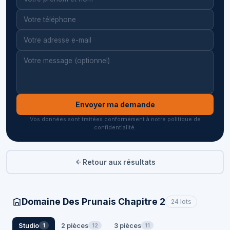
Envoyer ma demande
Vos données sont traitées conformément à notre politique de
confidentialité.
Retour aux résultats
Domaine Des Prunais Chapitre 2
24 lots
Studio
2 pièces
3 pièces
1
12
11