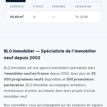
SURFACE
ÉTAGE
PARKING
LIVRAISON
2
35.85 m²
0
—
T4 2028
BLG Immobilier — Spécialiste de l'immobilier
neuf depuis 2002
BLG Immobilier est une agence immobilière spécialisée dans
l'
immobilier neuf en France
depuis 2002. Avec plus de
33
000 programmes neufs
disponibles et
500 promoteurs
partenaires
, BLG Immobilier accompagne acheteurs,
investisseurs et primo-accédants dans leurs projets d'achat
immobilier neuf.
Nos conseillers vous accompagnent sur les solutions en vigueur