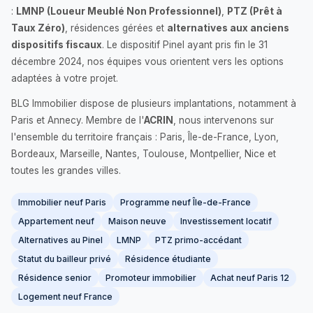
:
LMNP (Loueur Meublé Non Professionnel)
,
PTZ (Prêt à
Taux Zéro)
, résidences gérées et
alternatives aux anciens
dispositifs fiscaux
. Le dispositif Pinel ayant pris fin le 31
décembre 2024, nos équipes vous orientent vers les options
adaptées à votre projet.
BLG Immobilier dispose de plusieurs implantations, notamment à
Paris et Annecy. Membre de l'
ACRIN
, nous intervenons sur
l'ensemble du territoire français : Paris, Île-de-France, Lyon,
Bordeaux, Marseille, Nantes, Toulouse, Montpellier, Nice et
toutes les grandes villes.
Immobilier neuf Paris
Programme neuf Île-de-France
Appartement neuf
Maison neuve
Investissement locatif
Alternatives au Pinel
LMNP
PTZ primo-accédant
Statut du bailleur privé
Résidence étudiante
Résidence senior
Promoteur immobilier
Achat neuf Paris 12
Logement neuf France