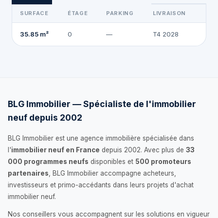
SURFACE
ÉTAGE
PARKING
LIVRAISON
2
35.85 m²
0
—
T4 2028
BLG Immobilier — Spécialiste de l'immobilier
neuf depuis 2002
BLG Immobilier est une agence immobilière spécialisée dans
l'
immobilier neuf en France
depuis 2002. Avec plus de
33
000 programmes neufs
disponibles et
500 promoteurs
partenaires
, BLG Immobilier accompagne acheteurs,
investisseurs et primo-accédants dans leurs projets d'achat
immobilier neuf.
Nos conseillers vous accompagnent sur les solutions en vigueur