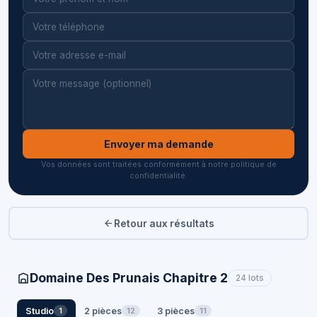
Envoyer ma demande
Vos données sont traitées conformément à notre politique de
confidentialité.
Retour aux résultats
Domaine Des Prunais Chapitre 2
24 lots
Studio
2 pièces
3 pièces
1
12
11