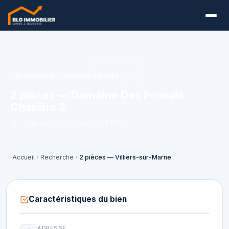
Appartement
Livraison T4 2028
2 pièces — Domaine Des Prunais
Chapitre 2
Villiers-sur-Marne (94350)
Accueil
Recherche
2 pièces — Villiers-sur-Marne
Caractéristiques du bien
ADRESSE