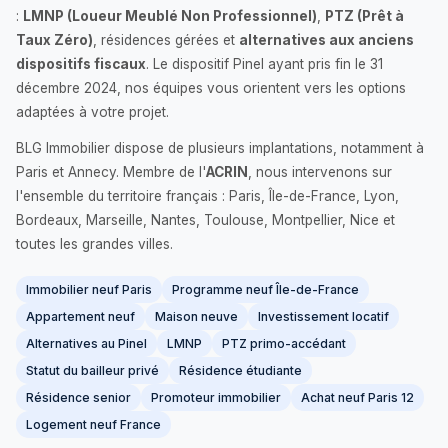
:
LMNP (Loueur Meublé Non Professionnel)
,
PTZ (Prêt à
Taux Zéro)
, résidences gérées et
alternatives aux anciens
dispositifs fiscaux
. Le dispositif Pinel ayant pris fin le 31
décembre 2024, nos équipes vous orientent vers les options
adaptées à votre projet.
BLG Immobilier dispose de plusieurs implantations, notamment à
Paris et Annecy. Membre de l'
ACRIN
, nous intervenons sur
l'ensemble du territoire français : Paris, Île-de-France, Lyon,
Bordeaux, Marseille, Nantes, Toulouse, Montpellier, Nice et
toutes les grandes villes.
Immobilier neuf Paris
Programme neuf Île-de-France
Appartement neuf
Maison neuve
Investissement locatif
Alternatives au Pinel
LMNP
PTZ primo-accédant
Statut du bailleur privé
Résidence étudiante
Résidence senior
Promoteur immobilier
Achat neuf Paris 12
Logement neuf France