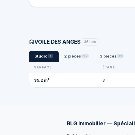
VOILE DES ANGES
36 lots
Studio
2 pièces
3 pièces
1
15
11
SURFACE
ÉTAGE
35.2 m²
3
BLG Immobilier — Spéciali