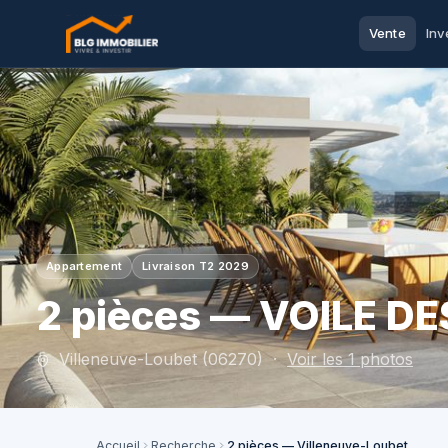
Vente
Inv
Appartement
Livraison T2 2029
2 pièces — VOILE D
Villeneuve-Loubet (06270) ·
Voir les 1 photos
Accueil
Recherche
2 pièces — Villeneuve-Loubet