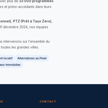
Avec plus de
33 000 programmes
rs et primo-accédants dans leurs
onnel)
,
PTZ (Prêt à Taux Zéro)
,
 le 31 décembre 2024, nos équipes
us intervenons sur l'ensemble du
 toutes les grandes villes.
t locatif
Alternatives au Pinel
eur immobilier
NS
CONTACT