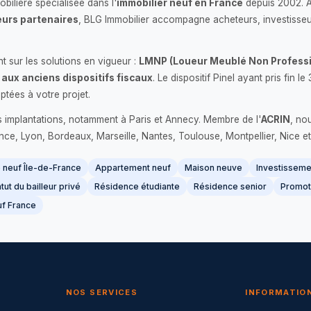
bilière spécialisée dans l'
immobilier neuf en France
depuis 2002. 
urs partenaires
, BLG Immobilier accompagne acheteurs, investisseu
 sur les solutions en vigueur :
LMNP (Loueur Meublé Non Professi
 aux anciens dispositifs fiscaux
. Le dispositif Pinel ayant pris fin
ptées à votre projet.
s implantations, notamment à Paris et Annecy. Membre de l'
ACRIN
, no
France, Lyon, Bordeaux, Marseille, Nantes, Toulouse, Montpellier, Nice et
neuf Île-de-France
Appartement neuf
Maison neuve
Investissemen
tut du bailleur privé
Résidence étudiante
Résidence senior
Promot
f France
NOS SERVICES
INFORMATIO