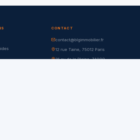
NS
CONTACT
contact@blgimmobilier.fr
G
uides
12 rue Taine, 75012 Paris
21 av de la Plaine, 74000
r
Annecy
nfidentialité
105 rue de Charenton, 75012
es
Paris
17 rue du Dr Goujon, 75012
Paris
28 rue Pierre Demours, 75017
Paris