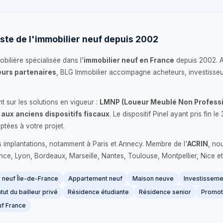
ste de l'immobilier neuf depuis 2002
bilière spécialisée dans l'
immobilier neuf en France
depuis 2002. 
urs partenaires
, BLG Immobilier accompagne acheteurs, investisseu
 sur les solutions en vigueur :
LMNP (Loueur Meublé Non Professi
 aux anciens dispositifs fiscaux
. Le dispositif Pinel ayant pris fin
ptées à votre projet.
s implantations, notamment à Paris et Annecy. Membre de l'
ACRIN
, no
France, Lyon, Bordeaux, Marseille, Nantes, Toulouse, Montpellier, Nice et
neuf Île-de-France
Appartement neuf
Maison neuve
Investissemen
tut du bailleur privé
Résidence étudiante
Résidence senior
Promot
f France