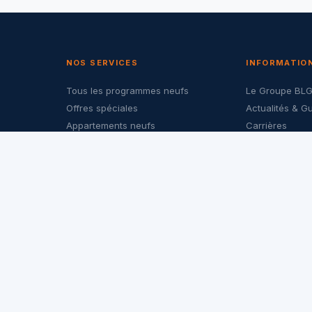
NOS SERVICES
INFORMATIO
Tous les programmes neufs
Le Groupe BL
Offres spéciales
Actualités & G
Appartements neufs
Carrières
Maisons neuves
Nous contacte
Investir dans le neuf
Politique de co
LMNP & PTZ
Mentions légal