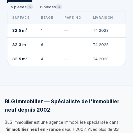
5 pièces
6 pièces
6
3
SURFACE
ÉTAGE
PARKING
LIVRAISON
2
32.5 m²
1
—
T4 2028
24
32.3 m²
6
—
T4 2028
24
32.5 m²
4
—
T4 2028
BLG Immobilier — Spécialiste de l'immobilier
neuf depuis 2002
BLG Immobilier est une agence immobilière spécialisée dans
l'
immobilier neuf en France
depuis 2002. Avec plus de
33