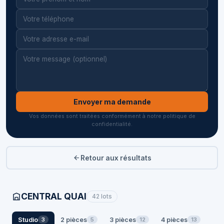
Envoyer ma demande
Vos données sont traitées conformément à notre politique de
confidentialité.
Retour aux résultats
CENTRAL QUAI
42 lots
Studio
2 pièces
3 pièces
4 pièces
3
5
12
13