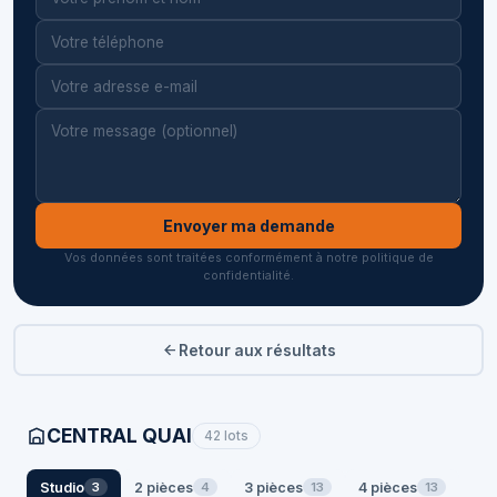
Envoyer ma demande
Vos données sont traitées conformément à notre politique de
confidentialité.
Retour aux résultats
CENTRAL QUAI
42 lots
Studio
2 pièces
3 pièces
4 pièces
3
4
13
13