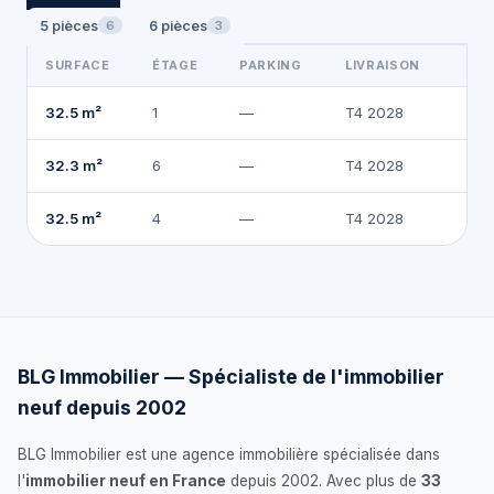
5 pièces
6 pièces
6
3
SURFACE
ÉTAGE
PARKING
LIVRAISON
2
32.5 m²
1
—
T4 2028
24
32.3 m²
6
—
T4 2028
24
32.5 m²
4
—
T4 2028
BLG Immobilier — Spécialiste de l'immobilier
neuf depuis 2002
BLG Immobilier est une agence immobilière spécialisée dans
l'
immobilier neuf en France
depuis 2002. Avec plus de
33