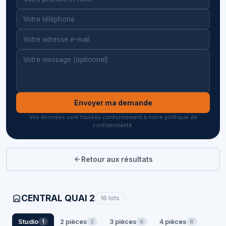
Envoyer ma demande
Vos données sont traitées conformément à notre politique de
confidentialité.
Retour aux résultats
CENTRAL QUAI 2
16 lots
Studio
2 pièces
3 pièces
4 pièces
1
2
6
6