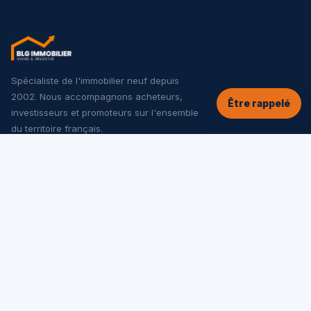
Spécialiste de l'immobilier neuf depuis
2002. Nous accompagnons acheteurs,
Être rappelé
investisseurs et promoteurs sur l'ensemble
du territoire français.
NOS SERVICES
Tous les programmes neufs
Offres spéciales
Appartements neufs
Maisons neuves
Investir dans le neuf