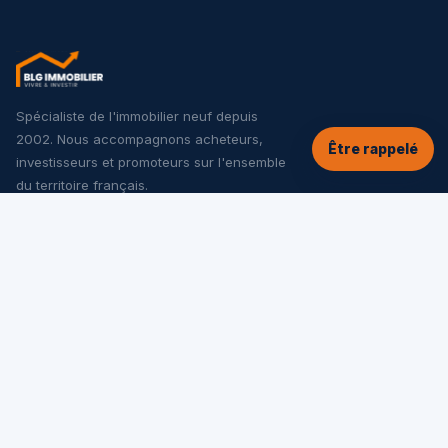
Spécialiste de l'immobilier neuf depuis
2002. Nous accompagnons acheteurs,
Être rappelé
investisseurs et promoteurs sur l'ensemble
du territoire français.
NOS SERVICES
Tous les programmes neufs
Offres spéciales
Appartements neufs
Maisons neuves
Investir dans le neuf