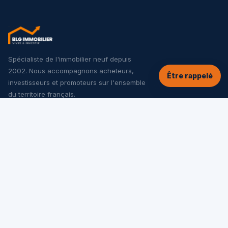
Spécialiste de l'immobilier neuf depuis
2002. Nous accompagnons acheteurs,
Être rappelé
investisseurs et promoteurs sur l'ensemble
du territoire français.
NOS SERVICES
Tous les programmes neufs
Offres spéciales
Appartements neufs
Maisons neuves
Investir dans le neuf