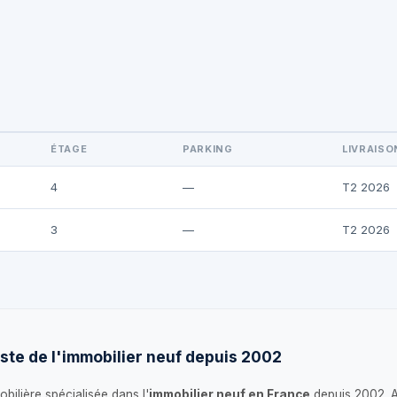
ÉTAGE
PARKING
LIVRAISO
4
—
T2 2026
3
—
T2 2026
ste de l'immobilier neuf depuis 2002
bilière spécialisée dans l'
immobilier neuf en France
depuis 2002. 