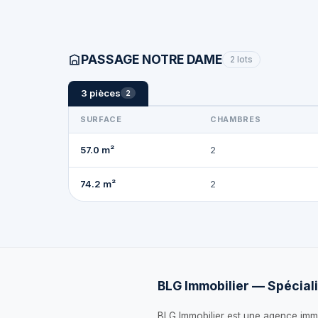
PASSAGE NOTRE DAME
2 lots
3 pièces
2
SURFACE
CHAMBRES
57.0 m²
2
74.2 m²
2
BLG Immobilier — Spéciali
BLG Immobilier est une agence immo