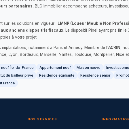
urs partenaires
, BLG Immobilier accompagne acheteurs, investisseu
 sur les solutions en vigueur :
LMNP (Loueur Meublé Non Professi
 aux anciens dispositifs fiscaux
. Le dispositif Pinel ayant pris fin
ptées à votre projet.
s implantations, notamment à Paris et Annecy. Membre de l'
ACRIN
, no
France, Lyon, Bordeaux, Marseille, Nantes, Toulouse, Montpellier, Nice et
neuf Île-de-France
Appartement neuf
Maison neuve
Investissemen
tut du bailleur privé
Résidence étudiante
Résidence senior
Promot
f France
NOS SERVICES
INFORMATIO