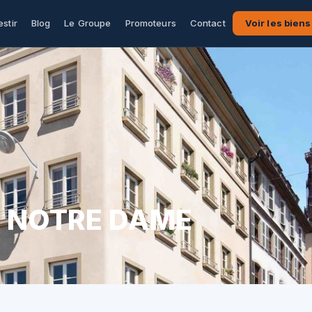
estir
Blog
Le Groupe
Promoteurs
Contact
Voir les biens
E NOTRE DAME