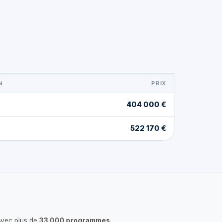
N
PRIX
404 000 €
522 170 €
Avec plus de
33 000 programmes