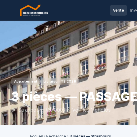
Vente
Inv
Appartement
Livraison T2 2026
3 pièces — PASSAG
Strasbourg (67000) ·
Voir les 1 photos
Accueil
Recherche
3 pièces — Strasbourg