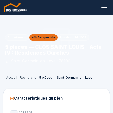
Appartement
Offre spéciale
Livraison T4 2028
5 pièces — CLOS SAINT LOUIS - Acte
IV : Résidences Ourches
Saint-Germain-en-Laye (78100)
Accueil
Recherche
5 pièces — Saint-Germain-en-Laye
Caractéristiques du bien
ADRESSE