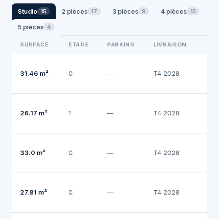
Studio
2 pièces
3 pièces
4 pièces
15
17
9
15
5 pièces
4
SURFACE
ÉTAGE
PARKING
LIVRAISON
31.46 m²
0
—
T4 2028
2
26.17 m²
1
—
T4 2028
2
33.0 m²
0
—
T4 2028
2
27.81 m²
0
—
T4 2028
2