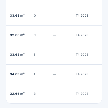
33.69 m²
0
—
T4 2028
33
32.06 m²
3
—
T4 2028
3
33.63 m²
1
—
T4 2028
3
34.09 m²
1
—
T4 2028
3
32.66 m²
3
—
T4 2028
3