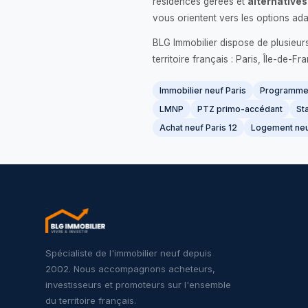
résidences gérées et
alternatives
vous orientent vers les options ada
BLG Immobilier dispose de plusieur
territoire français : Paris, Île-de-
Immobilier neuf Paris
Programme 
LMNP
PTZ primo-accédant
Sta
Achat neuf Paris 12
Logement neu
Spécialiste de l'immobilier neuf depuis
2002. Nous accompagnons acheteurs,
investisseurs et promoteurs sur l'ensemble
du territoire français.