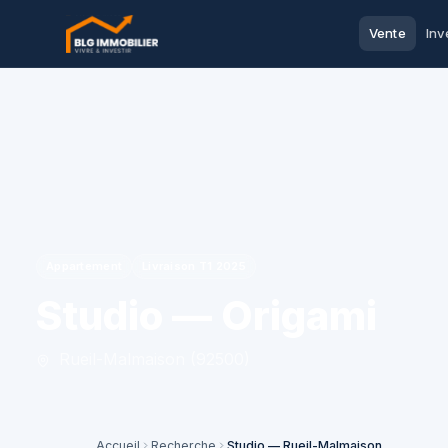
Vente
Inv
Appartement
Livraison T1 2025
Studio — Origami
Rueil-Malmaison (92500)
Accueil
Recherche
Studio — Rueil-Malmaison