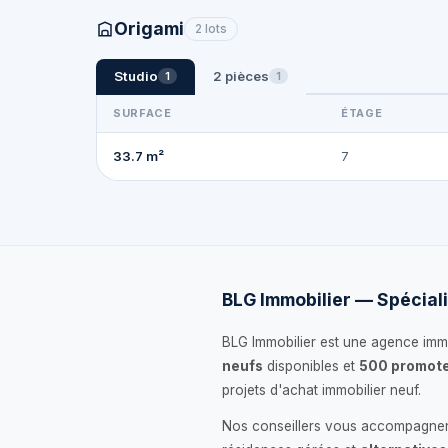
Origami
2 lots
Studio
2 pièces
1
1
SURFACE
ÉTAGE
33.7 m²
7
BLG Immobilier — Spéciali
BLG Immobilier est une agence immo
neufs
disponibles et
500 promote
projets d'achat immobilier neuf.
Nos conseillers vous accompagnent