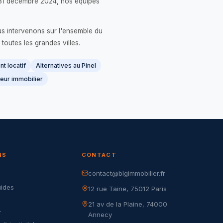
 le 31 décembre 2024, nos équipes
us intervenons sur l'ensemble du
 toutes les grandes villes.
t locatif
Alternatives au Pinel
eur immobilier
NS
CONTACT
contact@blgimmobilier.fr
G
uides
12 rue Taine, 75012 Paris
21 av de la Plaine, 74000
r
Annecy