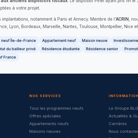
 aux anciens dispositifs fiscaux
. Le dispositif Pinel ayant pris fin
ptées à votre projet.
s implantations, notamment à Paris et Annecy. Membre de l'
ACRIN
, no
France, Lyon, Bordeaux, Marseille, Nantes, Toulouse, Montpellier, Nice et
neuf Île-de-France
Appartement neuf
Maison neuve
Investissemen
tut du bailleur privé
Résidence étudiante
Résidence senior
Promot
f France
NOS SERVICES
INFORMATIO
Tous les programmes neufs
Le Groupe BL
Offres spéciales
Actualités & G
Appartements neufs
Carrières
Maisons neuves
Nous contacte