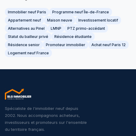
Immobilier neuf Paris
Programme neuf Île-de-France
Appartement neuf
Maison neuve
Investissement locatif
Alternatives au Pinel
LMNP
PTZ primo-accédant
Statut du bailleur privé
Résidence étudiante
Résidence senior
Promoteur immobilier
Achat neuf Paris 12
Logement neuf France
Spécialiste de l'immobilier neuf depuis
2002. Nous accompagnons acheteurs,
investisseurs et promoteurs sur l'ensemble
du territoire français.