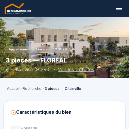
Appartement
Livraison T2 2028
3 pièces — FLOREAL
Ollainville (91290) ·
Voir les 1 photos
Accueil
Recherche
3 pièces — Ollainville
Caractéristiques du bien
ADRESSE