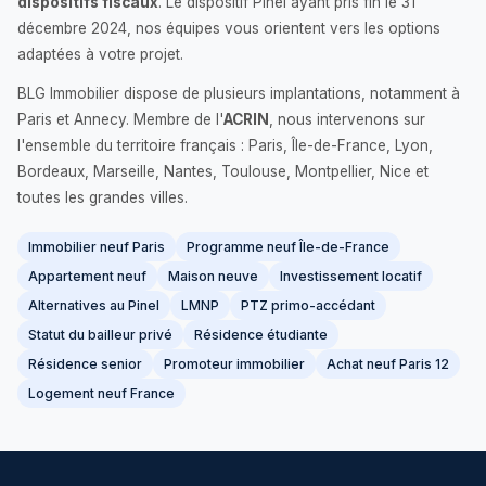
dispositifs fiscaux
. Le dispositif Pinel ayant pris fin le 31
décembre 2024, nos équipes vous orientent vers les options
adaptées à votre projet.
BLG Immobilier dispose de plusieurs implantations, notamment à
Paris et Annecy. Membre de l'
ACRIN
, nous intervenons sur
l'ensemble du territoire français : Paris, Île-de-France, Lyon,
Bordeaux, Marseille, Nantes, Toulouse, Montpellier, Nice et
toutes les grandes villes.
Immobilier neuf Paris
Programme neuf Île-de-France
Appartement neuf
Maison neuve
Investissement locatif
Alternatives au Pinel
LMNP
PTZ primo-accédant
Statut du bailleur privé
Résidence étudiante
Résidence senior
Promoteur immobilier
Achat neuf Paris 12
Logement neuf France