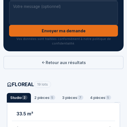
Envoyer ma demande
Vos données sont traitées conformément à notre politique de
confidentialité.
Retour aux résultats
FLOREAL
19 lots
Studio
2 pièces
3 pièces
4 pièces
2
5
7
5
33.5 m²